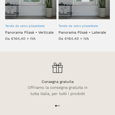
Tende da vetro plissettate
Tende da vetro plissettate
Panorama Plissè • Verticale
Panorama Plissè • Laterale
Prezzo scontato
Prezzo scontato
Da €164,40 + IVA
Da €164,40 + IVA
Consegna gratuita
Offriamo la consegna gratuita in
tutta Italia, per tutti i prodotti
Vai all'articolo 1
Vai all'articolo 2
Vai all'articolo 3