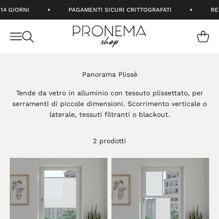
Vai al contenuto
14 GIORNI
PAGAMENTI SICURI CRITTOGRAFATI
RE
Pronema Srl
Apri il menu di navigazione
Mostra 
Mostra il menu di ricerca
Tende da vetro in alluminio con tessuto plissettato, per
serramenti di piccole dimensioni. Scorrimento verticale o
laterale, tessuti filtranti o blackout.
2 prodotti